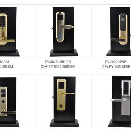
388RM
FY-8025-26RFSN
FY-8022RFSB
L388RM
货号:FY-8025-26RFSN
货号:FY-8022RFSB