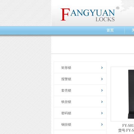
首页
矩形锁
报警锁
套壳锁
铁挂锁
密码锁
铜挂锁
FY-S8
货号:FY-S