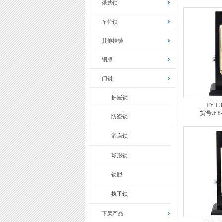
俄式锁
车位锁
其他挂锁
锁胆
门锁
抽屉锁
FY-L
货号:FY-
防盗锁
酒店锁
球形锁
锁胆
执手锁
下架产品