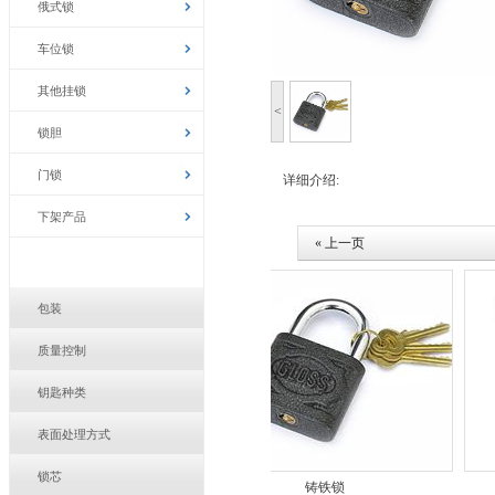
俄式锁
车位锁
其他挂锁
<
锁胆
门锁
详细介绍:
下架产品
« 上一页
包装
质量控制
钥匙种类
表面处理方式
锁芯
叶片大圆角锁/亚光
铸铁锁