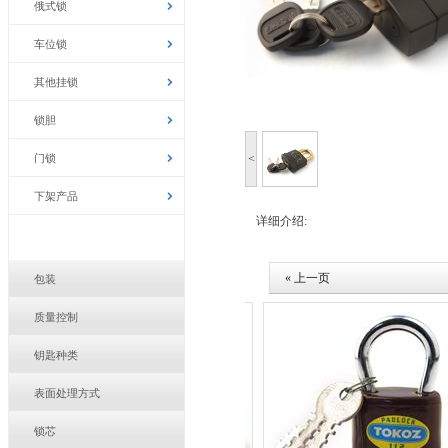
俄式锁
车位锁
其他挂锁
锁胆
门锁
<
下架产品
详细介绍:
« 上一页
包装
质量控制
钥匙种类
表面处理方式
锁芯