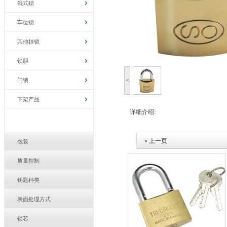
俄式锁
车位锁
其他挂锁
锁胆
门锁
<
下架产品
详细介绍:
« 上一页
包装
质量控制
钥匙种类
表面处理方式
锁芯