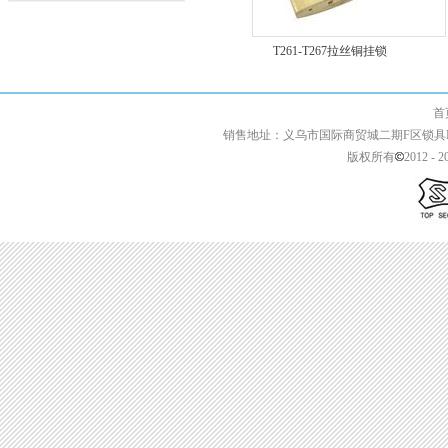
T262L-T267L长梁精抛
T261-T267拉丝铜挂锁
首页 | 关于我们 
销售地址：义乌市国际商贸城二期F区锁具F2-13427 
版权所有
2012 - 2