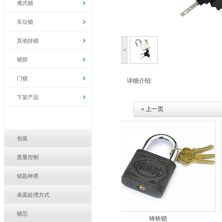
俄式锁
车位锁
其他挂锁
<
锁胆
门锁
详细介绍:
下架产品
« 上一页
包装
质量控制
钥匙种类
表面处理方式
锁芯
叶片大圆角锁/亚光
铸铁锁