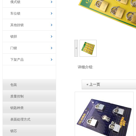
俄式锁
车位锁
其他挂锁
锁胆
门锁
<
下架产品
详细介绍:
« 上一页
包装
质量控制
钥匙种类
表面处理方式
锁芯