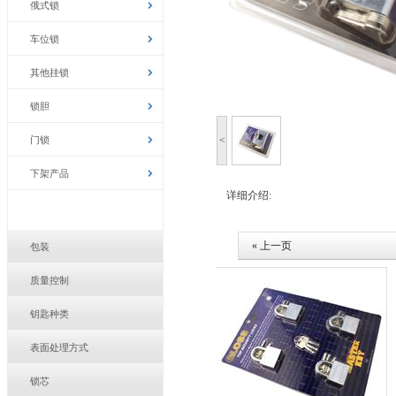
俄式锁
车位锁
其他挂锁
锁胆
门锁
<
下架产品
详细介绍:
« 上一页
包装
质量控制
钥匙种类
表面处理方式
锁芯