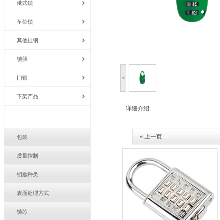
俄式锁
车位锁
其他挂锁
锁胆
门锁
<
下架产品
详细介绍:
« 上一页
包装
质量控制
钥匙种类
表面处理方式
锁芯