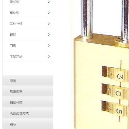
俄式锁
车位锁
其他挂锁
锁胆
门锁
下架产品
包装
质量控制
钥匙种类
表面处理方式
锁芯