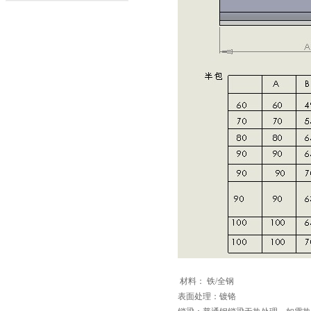
材料： 铁/全钢
表面处理：镀铬