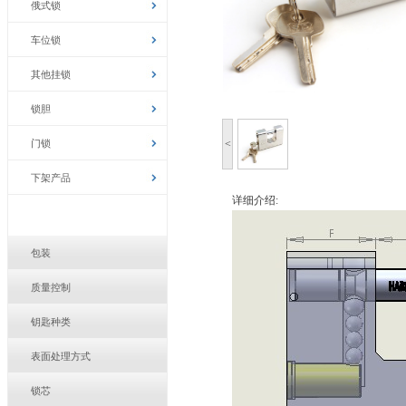
俄式锁
车位锁
其他挂锁
锁胆
门锁
<
下架产品
详细介绍:
包装
质量控制
钥匙种类
表面处理方式
锁芯