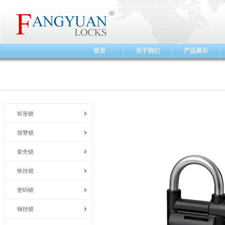
首页
关于我们
产品展示
矩形锁
报警锁
套壳锁
铁挂锁
密码锁
铜挂锁