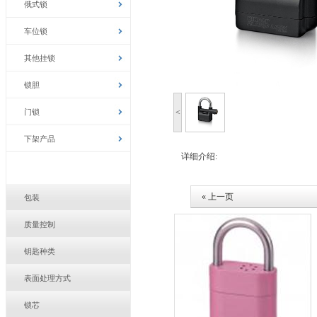
俄式锁
车位锁
其他挂锁
锁胆
门锁
<
下架产品
详细介绍:
« 上一页
包装
质量控制
钥匙种类
表面处理方式
锁芯