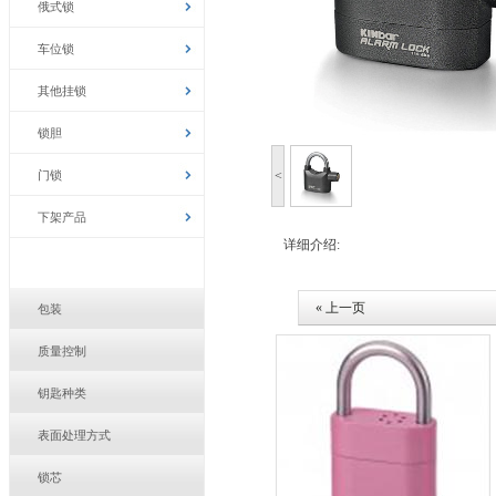
俄式锁
车位锁
其他挂锁
锁胆
门锁
<
下架产品
详细介绍:
« 上一页
包装
质量控制
钥匙种类
表面处理方式
锁芯