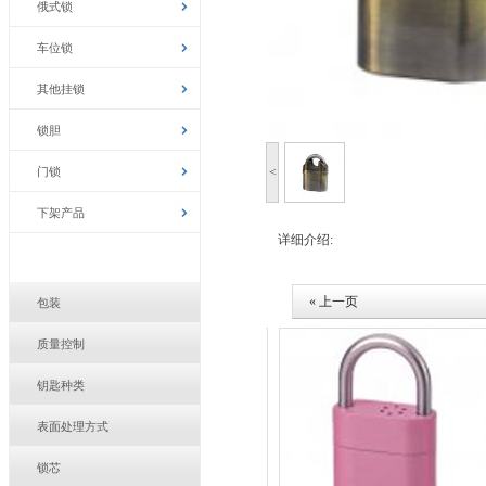
俄式锁
车位锁
其他挂锁
锁胆
门锁
<
下架产品
详细介绍:
« 上一页
包装
质量控制
钥匙种类
表面处理方式
锁芯